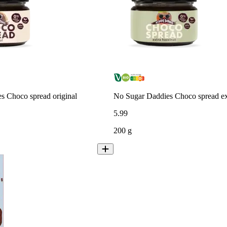
s Choco spread original
No Sugar Daddies Choco spread ex
5
.
99
200 g