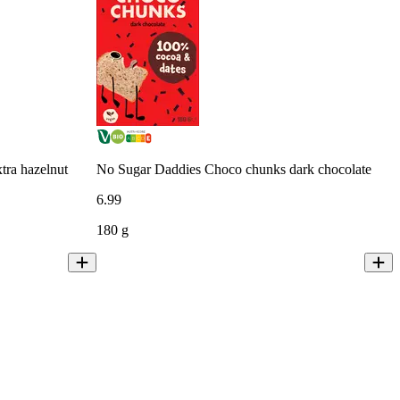
tra hazelnut
No Sugar Daddies Choco chunks dark chocolate
6
.
99
180 g