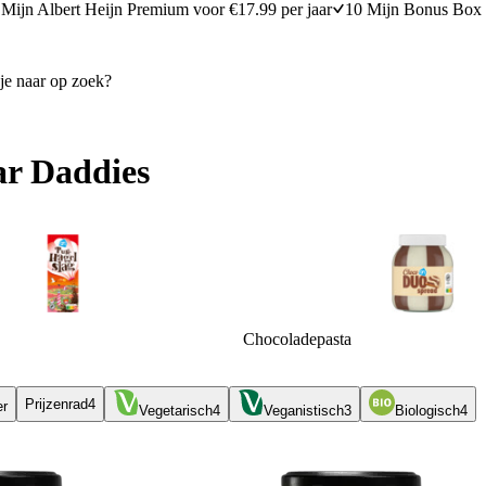
Mijn Albert Heijn Premium voor €17.99 per jaar
10 Mijn Bonus Box 
r Daddies
Chocoladepasta
Prijzenrad
4
er
Vegetarisch
4
Veganistisch
3
Biologisch
4