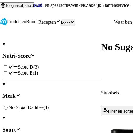
Ga naar hoofdinhoud
Ga naar zoeken
Win- en spaaracties
Winkels
Zakelijk
Klantenservice
Toegankelijkheid
Producten
Bonus
Recepten
Meer
No Suga
Nutri-Score
Score D
(
3
)
Score E
(
1
)
Strooisels
Merk
No Sugar Daddies
(
4
)
Filter en sorte
Soort