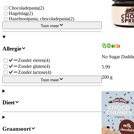
Chocoladepasta
(
2
)
Hagelslag
(
2
)
Hazelnootpasta, chocoladepasta
(
2
)
Toon meer
Allergie
No Sugar Daddie
Zonder eieren
(
4
)
Zonder gluten
(
4
)
5
.
99
Zonder lactose
(
4
)
200 g
Toon meer
Dieet
Graansoort