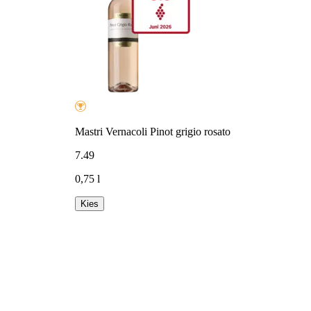
Mastri Vernacoli Pinot grigio rosato
7
.
49
0,75 l
Kies