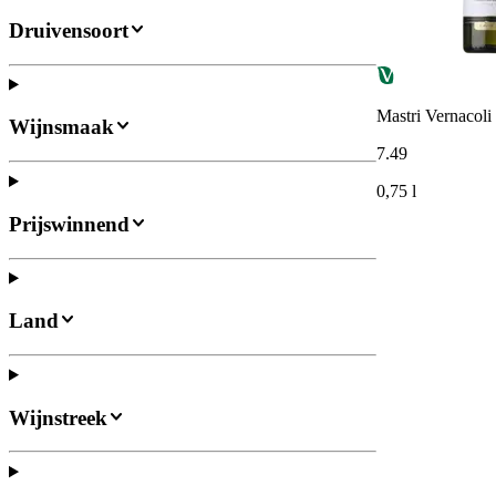
Druivensoort
Mastri Vernacol
Wijnsmaak
7
.
49
0,75 l
Prijswinnend
Land
Wijnstreek