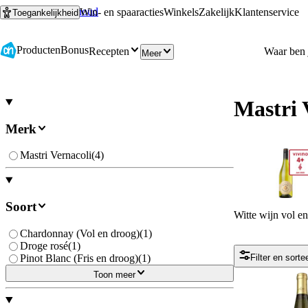
Ga naar hoofdinhoud
Ga naar zoeken
Win- en spaaracties
Winkels
Zakelijk
Klantenservice
Toegankelijkheid
Producten
Bonus
Recepten
Meer
Mastri 
Merk
Mastri Vernacoli
(
4
)
Soort
Witte wijn vol e
Chardonnay (Vol en droog)
(
1
)
Droge rosé
(
1
)
Pinot Blanc (Fris en droog)
(
1
)
Filter en sorte
Toon meer