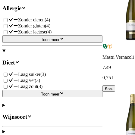
Allergie
Zonder eieren
(
4
)
Zonder gluten
(
4
)
Zonder lactose
(
4
)
Toon meer
Mastri Vernacoli
Dieet
7
.
49
Laag suiker
(
3
)
0,75 l
Laag vet
(
3
)
Laag zout
(
3
)
Kies
Toon meer
Wijnsoort