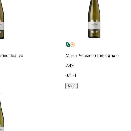
 Pinot bianco
Mastri Vernacoli Pinot grigio
7
.
49
0,75 l
Kies