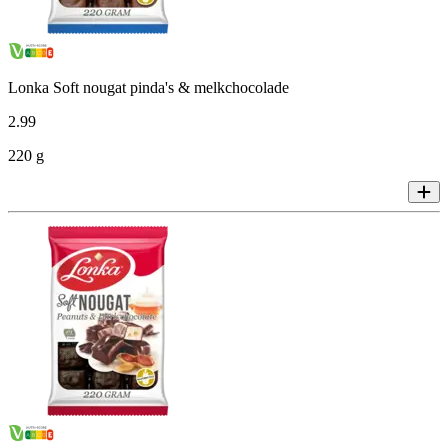
Lonka Soft nougat pinda's & melkchocolade
2
.
99
220 g