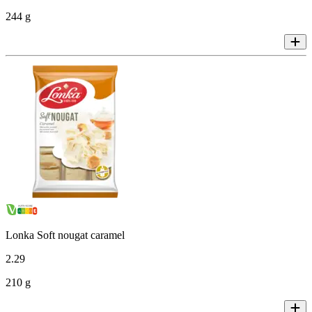
244 g
Lonka Soft nougat caramel
2
.
29
210 g