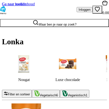
Ga naar hoofdinhoud
Ga naar zoeken
Inloggen
0.00
menu
Waar ben je naar op zoek?
Lonka
Nougat
Luxe chocolade
F
Filter en sorteer
Vegetarisch
6
Veganistisch
1