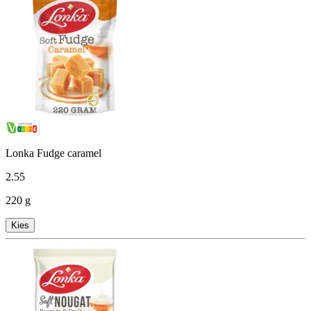
Lonka Fudge caramel
2
.
55
220 g
Kies