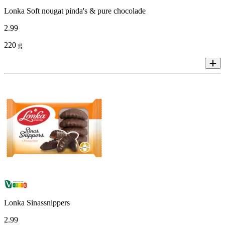
Lonka Soft nougat pinda's & pure chocolade
2
.
99
220 g
Lonka Sinassnippers
2
.
99