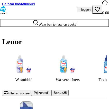
Ga naar hoofdinhoud
Ga naar zoeken
Inloggen
0.00
menu
Waar ben je naar op zoek?
Lenor
Wasmiddel
Wasverzachters
Textiel
Prijzenrad
1
Bonus
25
Filter en sorteer