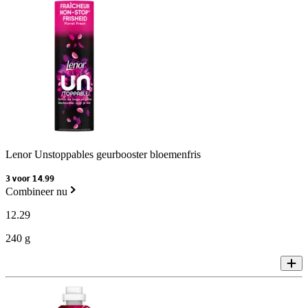
Lenor Unstoppables geurbooster bloemenfris
3 voor 14.99
Combineer nu
12
.
29
240 g