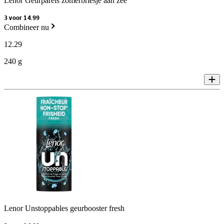
Lenor Geurparels zomerbriesje aan zee
3 voor 14.99
Combineer nu
12
.
29
240 g
Lenor Unstoppables geurbooster fresh