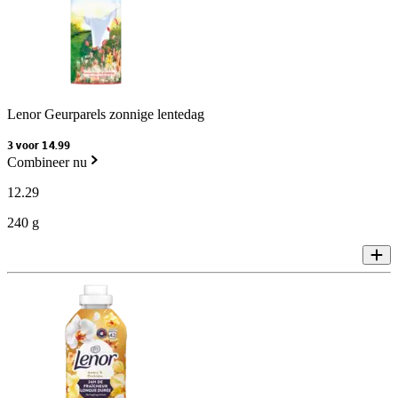
Lenor Geurparels zonnige lentedag
3 voor 14.99
Combineer nu
12
.
29
240 g