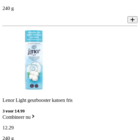
240 g
Lenor Light geurbooster katoen fris
3 voor 14.99
Combineer nu
12
.
29
240 g