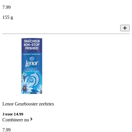
7
.
99
155 g
Lenor Geurbooster zeebries
3 voor 14.99
Combineer nu
7
.
99