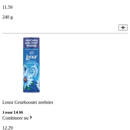
11
.
59
240 g
Lenor Geurbooster zeebries
3 voor 14.99
Combineer nu
12
.
29