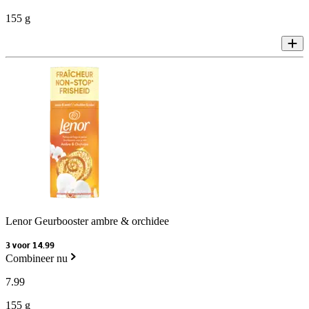
155 g
Lenor Geurbooster ambre & orchidee
3 voor 14.99
Combineer nu
7
.
99
155 g