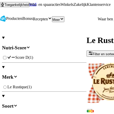
Ga naar hoofdinhoud
Ga naar zoeken
Win- en spaaracties
Winkels
Zakelijk
Klantenservice
Toegankelijkheid
Producten
Bonus
Recepten
Meer
Le Rust
Nutri-Score
Filter en sorte
Score D
(
1
)
Merk
Le Rustique
(
1
)
Soort