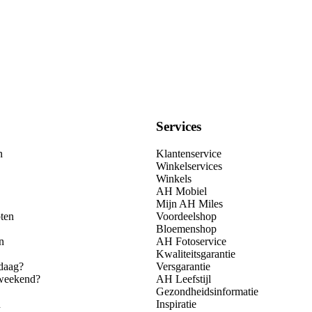
Services
n
Klantenservice
Winkelservices
Winkels
AH Mobiel
Mijn AH Miles
ten
Voordeelshop
Bloemenshop
n
AH Fotoservice
Kwaliteitsgarantie
daag?
Versgarantie
 weekend?
AH Leefstijl
Gezondheidsinformatie
n
Inspiratie