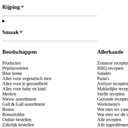
Rijping
Smaak
Boodschappen
Allerhande
Producten
Zomerse recepte
Prijsfavorieten
BBQ-recepten
Blue home
Salades
Alles voor vegetarisch eten
Pasta's
Alles voor je gezondheid
Airfryer recepten
Alles voor baby en kind
Makkelijke recep
Merken
Snelle recepten
Nieuw assortiment
Gezonde recepte
Gall & Gall assortiment
Weekmenu's
Bonus
Wat eten we van
Bonusfolder
Wat eten we dit
Online bestellen
Alle recepten
Zakelijk bestellen
Alle ingrediënte