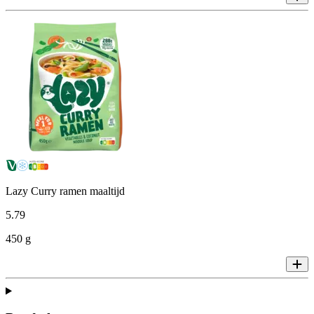
Lazy Curry ramen maaltijd
5
.
79
450 g