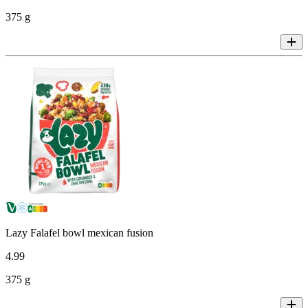
375 g
Lazy Falafel bowl mexican fusion
4
.
99
375 g