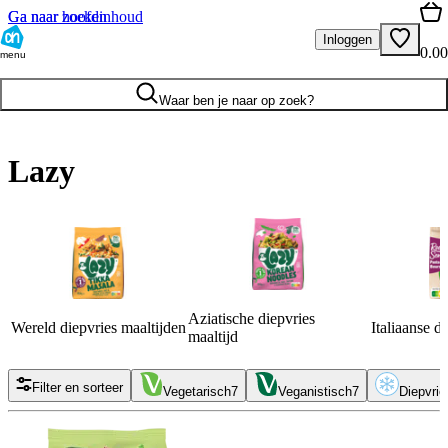
Ga naar hoofdinhoud
Ga naar zoeken
Inloggen
0.00
menu
Waar ben je naar op zoek?
Lazy
Aziatische diepvries
Wereld diepvries maaltijden
Italiaanse d
maaltijd
Filter en sorteer
Vegetarisch
7
Veganistisch
7
Diepvrie