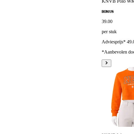
KNVB Polo WK
BONUS
39
.
00
per stuk
Adviesprijs* 49.
*Aanbevolen doo