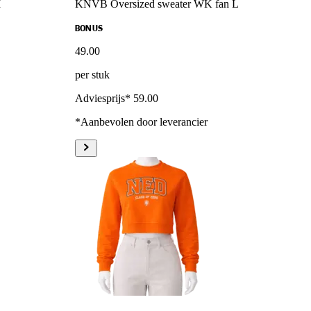
M
KNVB Oversized sweater WK fan L
BONUS
49
.
00
per stuk
Adviesprijs* 59.00
*Aanbevolen door leverancier