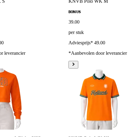
 S
KNVB Polo WK M
BONUS
39
.
00
per stuk
00
Adviesprijs* 49.00
r leverancier
*Aanbevolen door leverancier