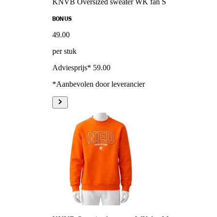
KNVB Oversized sweater WK fan S
BONUS
49
.
00
per stuk
Adviesprijs* 59.00
*Aanbevolen door leverancier