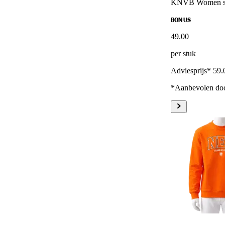
KNVB Women s
BONUS
49
.
00
per stuk
Adviesprijs* 59.
*Aanbevolen doo