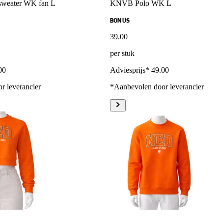
eater WK fan L
KNVB Polo WK L
BONUS
39
.
00
per stuk
00
Adviesprijs* 49.00
r leverancier
*Aanbevolen door leverancier