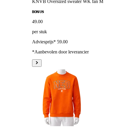
KNVB Oversized sweater WK fan M
BONUS
49
.
00
per stuk
Adviesprijs* 59.00
*Aanbevolen door leverancier