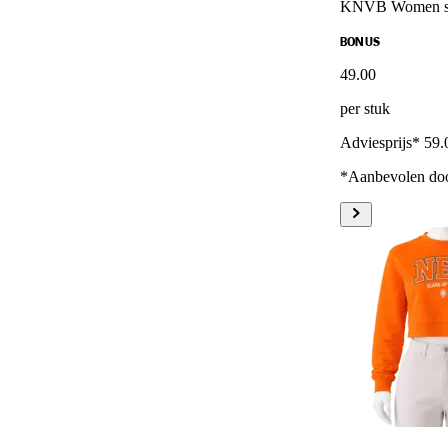
KNVB Women sw
BONUS
49
.
00
per stuk
Adviesprijs* 59.
*Aanbevolen doo