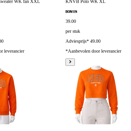
weater WK fan XXL
KNVB Polo WK XL
BONUS
39
.
00
per stuk
00
Adviesprijs* 49.00
r leverancier
*Aanbevolen door leverancier