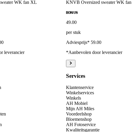
weater WK fan XL
KNVB Oversized sweater WK fa
BONUS
49
.
00
per stuk
00
Adviesprijs* 59.00
r leverancier
*Aanbevolen door leverancier
Services
n
Klantenservice
Winkelservices
Winkels
AH Mobiel
Mijn AH Miles
ten
Voordeelshop
Bloemenshop
n
AH Fotoservice
Kwaliteitsgarantie