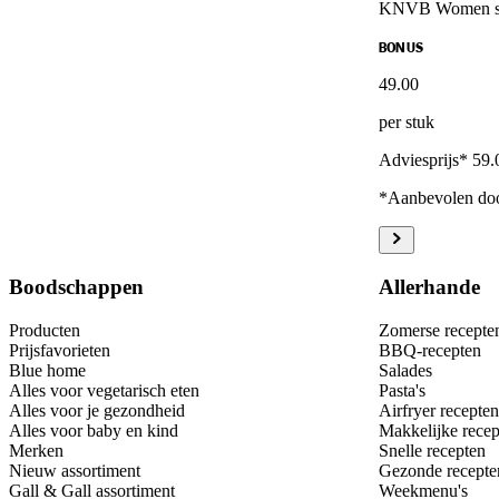
KNVB Women s
BONUS
49
.
00
per stuk
Adviesprijs* 59.
*Aanbevolen doo
Boodschappen
Allerhande
Producten
Zomerse recepte
Prijsfavorieten
BBQ-recepten
Blue home
Salades
Alles voor vegetarisch eten
Pasta's
Alles voor je gezondheid
Airfryer recepten
Alles voor baby en kind
Makkelijke recep
Merken
Snelle recepten
Nieuw assortiment
Gezonde recepte
Gall & Gall assortiment
Weekmenu's