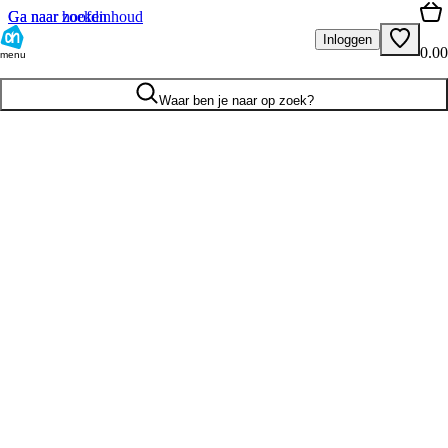
Ga naar hoofdinhoud
Ga naar zoeken
Inloggen
0.00
menu
Waar ben je naar op zoek?