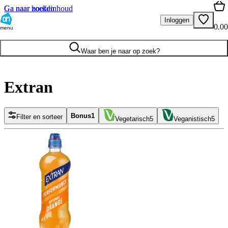
Ga naar hoofdinhoud
Ga naar zoeken
Inloggen
0.00
menu
Waar ben je naar op zoek?
Extran
Bonus
1
Filter en sorteer
Vegetarisch
5
Veganistisch
5