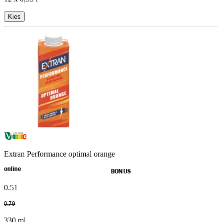
Kies
Extran Performance optimal orange
online
BONUS
0
.
51
0
.
79
330 ml