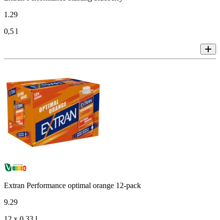
1
.
29
0,5 l
Extran Performance optimal orange 12-pack
9
.
29
12 x 0,33 l