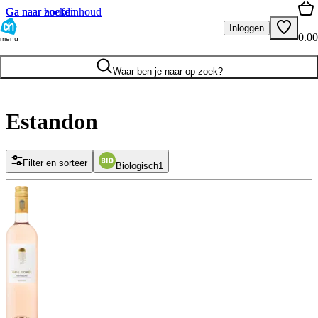
Ga naar hoofdinhoud
Ga naar zoeken
Inloggen
0.00
menu
Waar ben je naar op zoek?
Estandon
Filter en sorteer
Biologisch
1