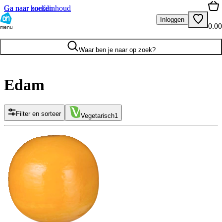
Ga naar hoofdinhoud
Ga naar zoeken
Inloggen
0.00
menu
Waar ben je naar op zoek?
Edam
Filter en sorteer
Vegetarisch
1