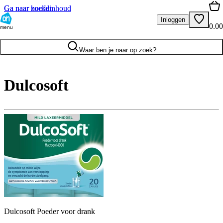
Ga naar hoofdinhoud
Ga naar zoeken
Inloggen
0.00
menu
Waar ben je naar op zoek?
Dulcosoft
Dulcosoft Poeder voor drank