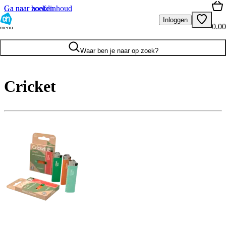
Ga naar hoofdinhoud
Ga naar zoeken
Inloggen
0.00
menu
Waar ben je naar op zoek?
Cricket