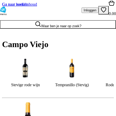
Ga naar hoofdinhoud
Ga naar zoeken
Inloggen
0.00
menu
Waar ben je naar op zoek?
Campo Viejo
Stevige rode wijn
Tempranillo (Stevig)
Rode w