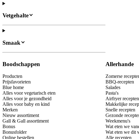
Vetgehalte
Smaak
Boodschappen
Allerhande
Producten
Zomerse recepte
Prijsfavorieten
BBQ-recepten
Blue home
Salades
Alles voor vegetarisch eten
Pasta's
Alles voor je gezondheid
Airfryer recepten
Alles voor baby en kind
Makkelijke recep
Merken
Snelle recepten
Nieuw assortiment
Gezonde recepte
Gall & Gall assortiment
Weekmenu's
Bonus
Wat eten we van
Bonusfolder
Wat eten we dit
Online bestellen
Alle recepten