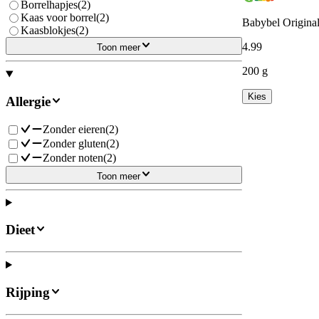
Borrelhapjes
(
2
)
Kaas voor borrel
(
2
)
Babybel Original
Kaasblokjes
(
2
)
4
.
99
Toon meer
200 g
Kies
Allergie
Zonder eieren
(
2
)
Zonder gluten
(
2
)
Zonder noten
(
2
)
Toon meer
Dieet
Rijping