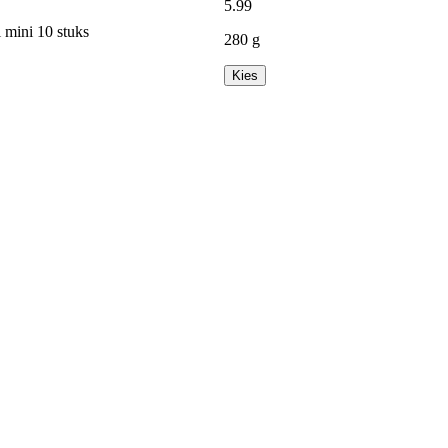
5
.
99
 mini 10 stuks
280 g
Kies