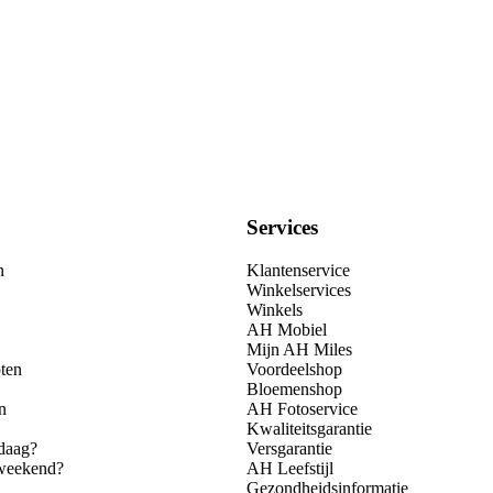
Services
n
Klantenservice
Winkelservices
Winkels
AH Mobiel
Mijn AH Miles
ten
Voordeelshop
Bloemenshop
n
AH Fotoservice
Kwaliteitsgarantie
daag?
Versgarantie
 weekend?
AH Leefstijl
Gezondheidsinformatie