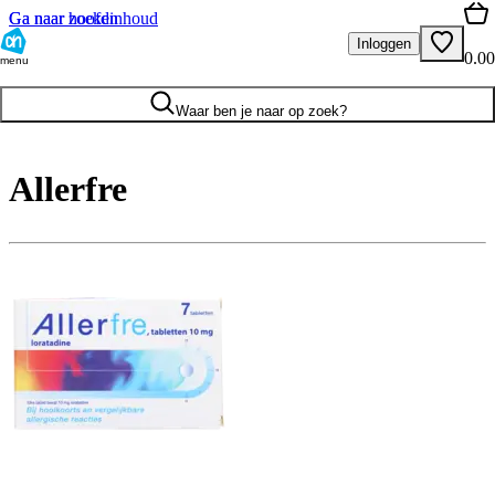
Ga naar hoofdinhoud
Ga naar zoeken
Inloggen
0.00
menu
Waar ben je naar op zoek?
Allerfre