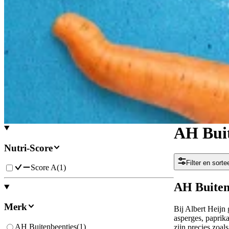
AH Buit
Nutri-Score
Filter en sorte
Score A
(
1
)
AH Buitenb
Merk
Bij Albert Heijn 
asperges, paprik
AH Buitenbeentjes
(
1
)
zijn precies zoal