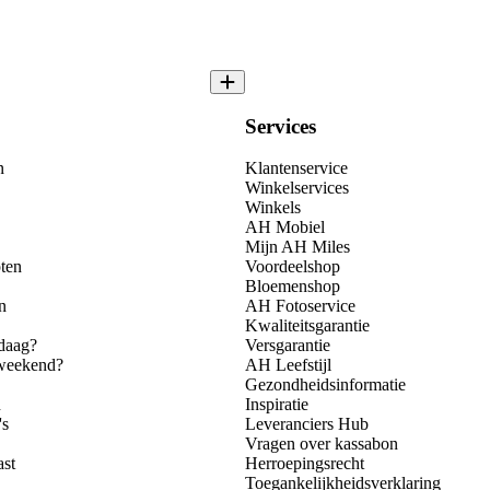
Services
n
Klantenservice
Winkelservices
Winkels
AH Mobiel
Mijn AH Miles
ten
Voordeelshop
Bloemenshop
n
AH Fotoservice
Kwaliteitsgarantie
daag?
Versgarantie
 weekend?
AH Leefstijl
Gezondheidsinformatie
n
Inspiratie
's
Leveranciers Hub
Vragen over kassabon
ast
Herroepingsrecht
Toegankelijkheidsverklaring