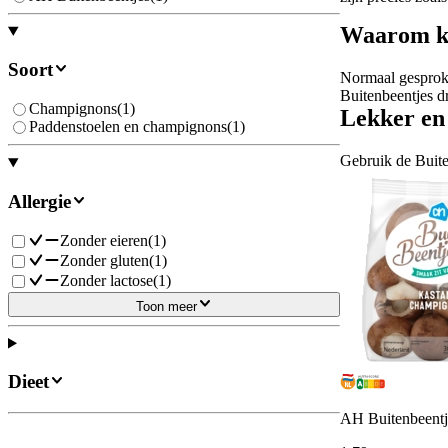
Waarom ki
Soort
Normaal gesproke
Buitenbeentjes d
Champignons
(
1
)
Lekker en 
Paddenstoelen en champignons
(
1
)
Gebruik de Buiten
Allergie
Zonder eieren
(
1
)
Zonder gluten
(
1
)
Zonder lactose
(
1
)
Toon meer
Dieet
AH Buitenbeentj