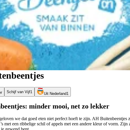
enbeentjes
Schijf van Vijf
1
er
Uit Nederland
1
eentjes: minder mooi, net zo lekker
geloven we dat goed eten niet perfect hoeft te zijn. AH Buitenbeentjes 
a’s met een ribbelige schil of appels met een andere kleur of vorm. Zij
s je gewend bent.