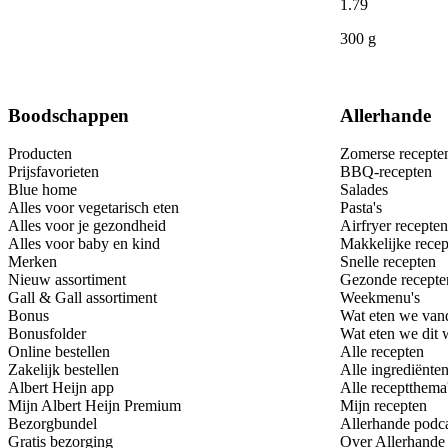
1
.
79
300 g
Boodschappen
Allerhande
Producten
Zomerse recepte
Prijsfavorieten
BBQ-recepten
Blue home
Salades
Alles voor vegetarisch eten
Pasta's
Alles voor je gezondheid
Airfryer recepten
Alles voor baby en kind
Makkelijke recep
Merken
Snelle recepten
Nieuw assortiment
Gezonde recepte
Gall & Gall assortiment
Weekmenu's
Bonus
Wat eten we van
Bonusfolder
Wat eten we dit
Online bestellen
Alle recepten
Zakelijk bestellen
Alle ingrediënte
Albert Heijn app
Alle receptthema
Mijn Albert Heijn Premium
Mijn recepten
Bezorgbundel
Allerhande podc
Gratis bezorging
Over Allerhande