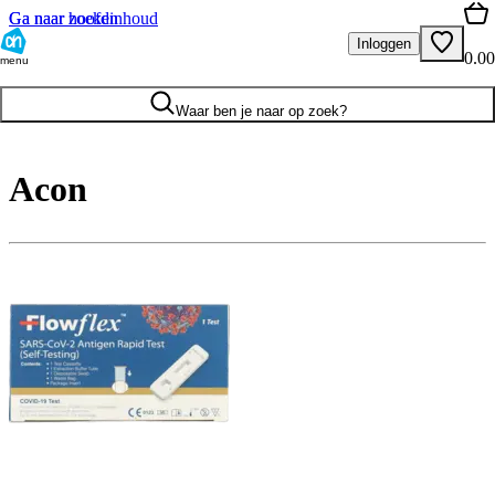
Ga naar hoofdinhoud
Ga naar zoeken
Inloggen
0.00
menu
Waar ben je naar op zoek?
Acon