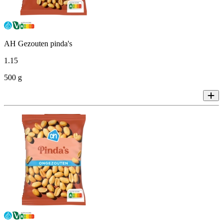
AH Gezouten pinda's
1
.
15
500 g