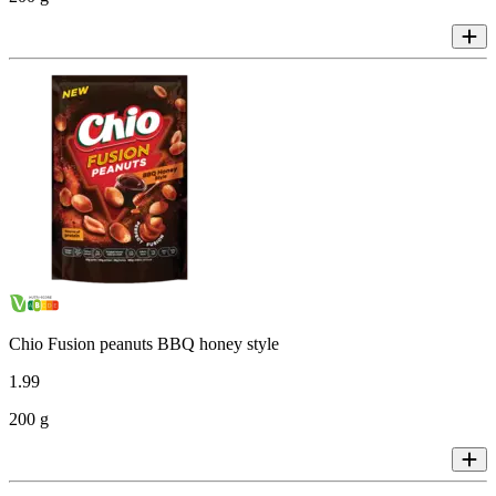
Chio Fusion peanuts BBQ honey style
1
.
99
200 g