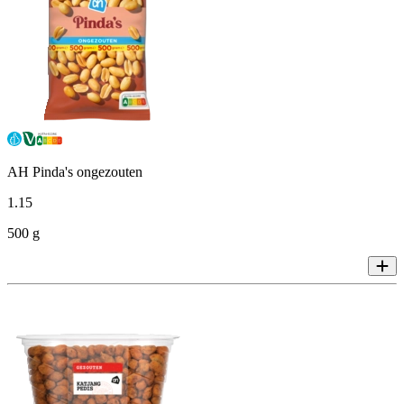
AH Pinda's ongezouten
1
.
15
500 g