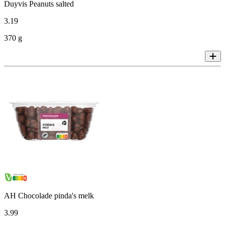
Duyvis Peanuts salted
3
.
19
370 g
AH Chocolade pinda's melk
3
.
99