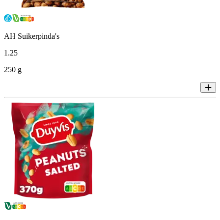
AH Suikerpinda's
1
.
25
250 g