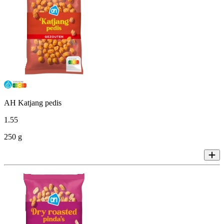
AH Katjang pedis
1
.
55
250 g