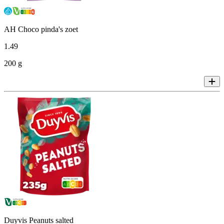
AH Choco pinda's zoet
1
.
49
200 g
Duyvis Peanuts salted