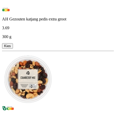
AH Gezouten katjang pedis extra groot
3
.
69
300 g
Kies