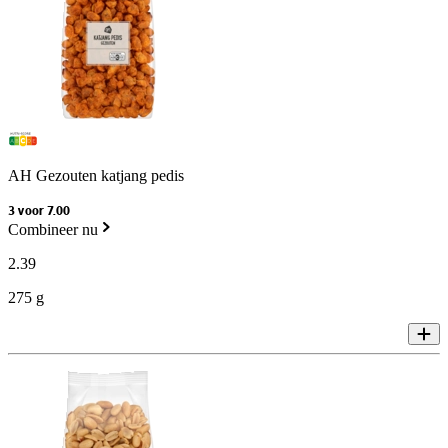
AH Gezouten katjang pedis
3 voor 7.00
Combineer nu
2
.
39
275 g