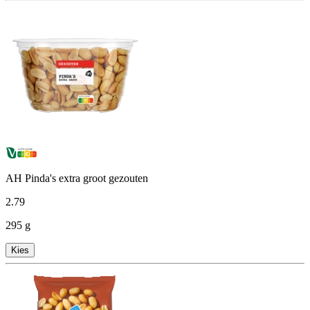
AH Pinda's extra groot gezouten
2
.
79
295 g
Kies