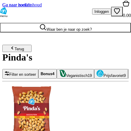
Ga naar hoofdinhoud
Ga naar zoeken
Inloggen
0.00
menu
Waar ben je naar op zoek?
Terug
Pinda's
Bonus
4
Filter en sorteer
Veganistisch
19
Prijsfavoriet
9