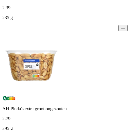
2
.
39
235 g
AH Pinda's extra groot ongezouten
2
.
79
295 g