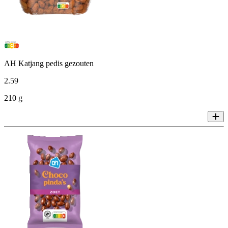
AH Katjang pedis gezouten
2
.
59
210 g