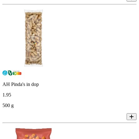
AH Pinda's in dop
1
.
95
500 g