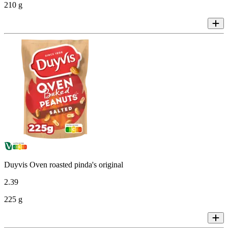
210 g
Duyvis Oven roasted pinda's original
2
.
39
225 g