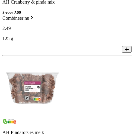
AH Cranberry & pinda mix
3 voor 7.00
Combineer nu
2
.
49
125 g
AH Pindarotsjes melk