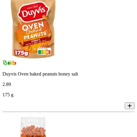
Duyvis Oven baked peanuts honey salt
2
.
89
175 g