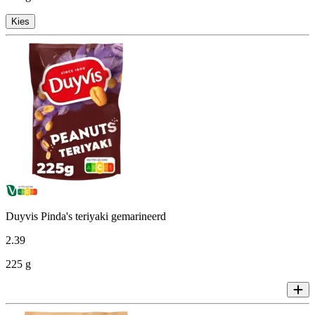
Kies
Duyvis Pinda's teriyaki gemarineerd
2
.
39
225 g