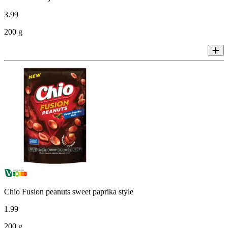
3
.
99
200 g
Chio Fusion peanuts sweet paprika style
1
.
99
200 g