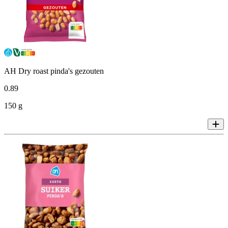
AH Dry roast pinda's gezouten
0
.
89
150 g