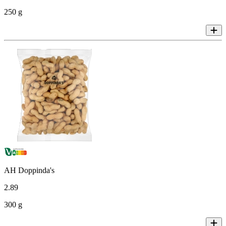
250 g
AH Doppinda's
2
.
89
300 g