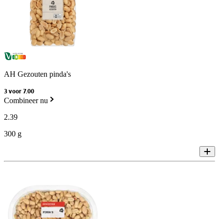
AH Gezouten pinda's
3 voor 7.00
Combineer nu
2
.
39
300 g