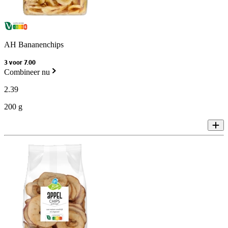
AH Bananenchips
3 voor 7.00
Combineer nu
2
.
39
200 g