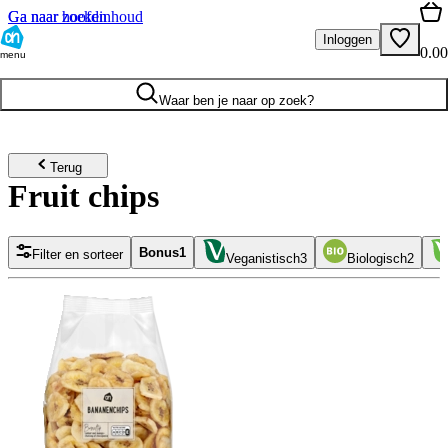
Ga naar hoofdinhoud
Ga naar zoeken
Inloggen
0.00
menu
Waar ben je naar op zoek?
Terug
Fruit chips
Bonus
1
Filter en sorteer
Veganistisch
3
Biologisch
2