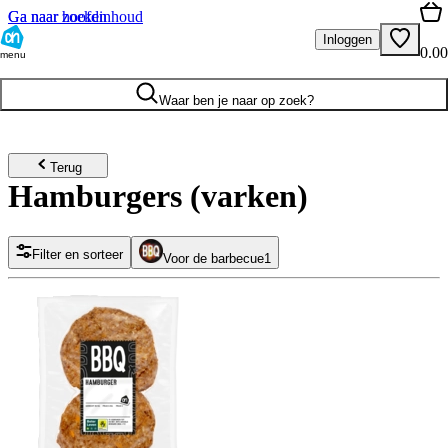
Ga naar hoofdinhoud
Ga naar zoeken
Inloggen
0.00
menu
Waar ben je naar op zoek?
Terug
Hamburgers (varken)
Filter en sorteer
Voor de barbecue
1