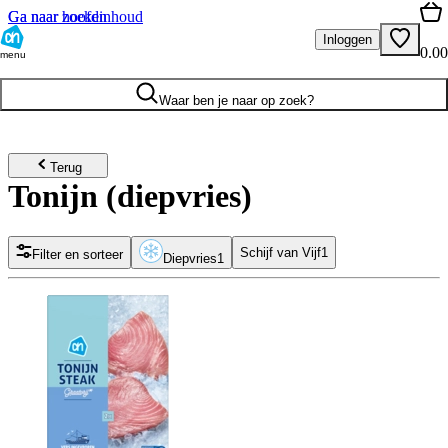
Ga naar hoofdinhoud
Ga naar zoeken
Inloggen
0.00
menu
Waar ben je naar op zoek?
Terug
Tonijn (diepvries)
Schijf van Vijf
1
Filter en sorteer
Diepvries
1