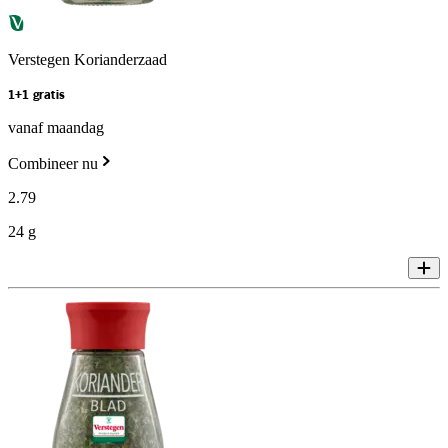
Verstegen Korianderzaad
1+1 gratis
vanaf maandag
Combineer nu
2
.
79
24 g