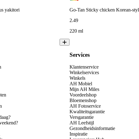
 yakitori
Go-Tan Sticky chicken Korean-st
2
.
49
220 ml
Services
n
Klantenservice
Winkelservices
Winkels
AH Mobiel
Mijn AH Miles
ten
Voordeelshop
Bloemenshop
n
AH Fotoservice
Kwaliteitsgarantie
daag?
Versgarantie
 weekend?
AH Leefstijl
Gezondheidsinformatie
n
Inspiratie