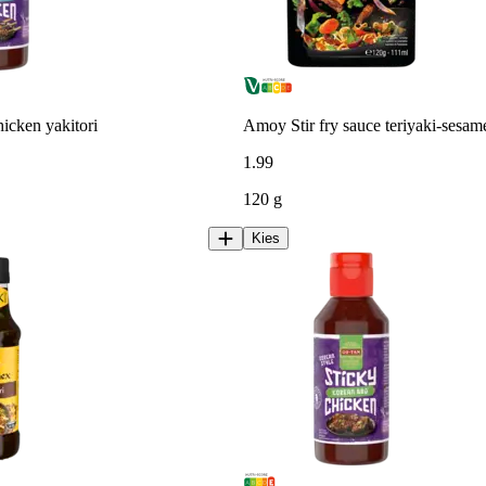
icken yakitori
Amoy Stir fry sauce teriyaki-sesam
1
.
99
120 g
Kies