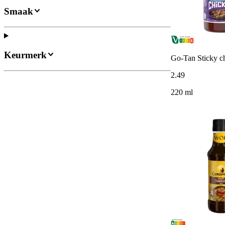
Smaak
Keurmerk
Go-Tan Sticky ch
2
.
49
220 ml