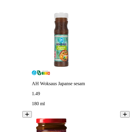
AH Woksaus Japanse sesam
1
.
49
180 ml