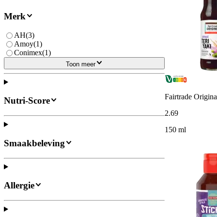
Merk
AH
(
3
)
Amoy
(
1
)
Conimex
(
1
)
Toon meer
Fairtrade Origin
Nutri-Score
2
.
69
150 ml
Smaakbeleving
Allergie