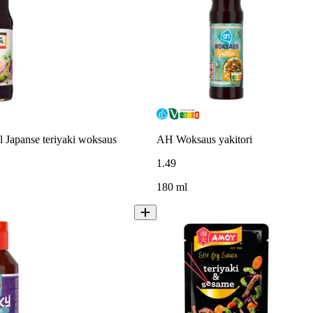
al Japanse teriyaki woksaus
AH Woksaus yakitori
1
.
49
180 ml