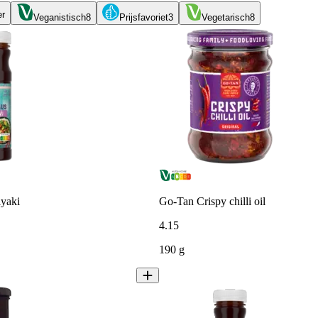
er
Veganistisch
8
Prijsfavoriet
3
Vegetarisch
8
yaki
Go-Tan Crispy chilli oil
4
.
15
190 g