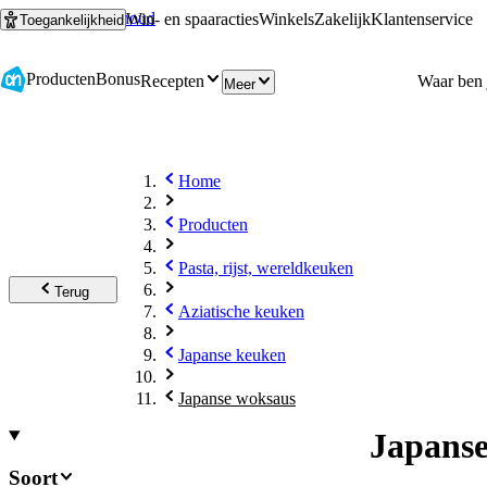
Ga naar hoofdinhoud
Ga naar zoeken
Win- en spaaracties
Winkels
Zakelijk
Klantenservice
Toegankelijkheid
Producten
Bonus
Recepten
Meer
Home
Producten
Pasta, rijst, wereldkeuken
Terug
Aziatische keuken
Japanse keuken
Japanse woksaus
Japans
Soort