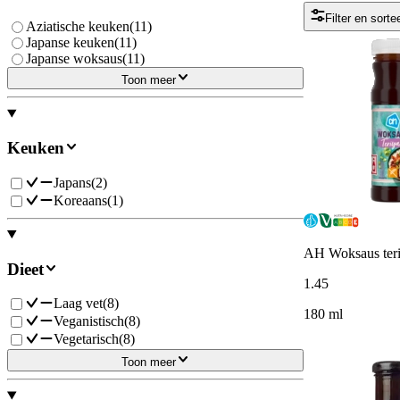
Filter en sorte
Aziatische keuken
(
11
)
Japanse keuken
(
11
)
Japanse woksaus
(
11
)
Toon meer
Keuken
Japans
(
2
)
Koreaans
(
1
)
AH Woksaus teri
Dieet
1
.
45
Laag vet
(
8
)
180 ml
Veganistisch
(
8
)
Vegetarisch
(
8
)
Toon meer