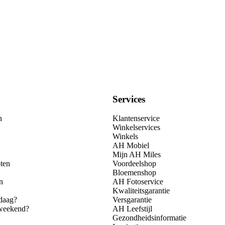
Services
n
Klantenservice
Winkelservices
Winkels
AH Mobiel
Mijn AH Miles
ten
Voordeelshop
Bloemenshop
n
AH Fotoservice
Kwaliteitsgarantie
daag?
Versgarantie
 weekend?
AH Leefstijl
Gezondheidsinformatie