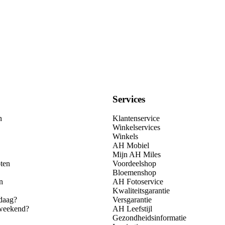
Services
n
Klantenservice
Winkelservices
Winkels
AH Mobiel
Mijn AH Miles
ten
Voordeelshop
Bloemenshop
n
AH Fotoservice
Kwaliteitsgarantie
daag?
Versgarantie
 weekend?
AH Leefstijl
Gezondheidsinformatie