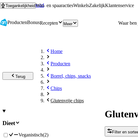
Ga naar hoofdinhoud
Ga naar zoeken
Win- en spaaracties
Winkels
Zakelijk
Klantenservice
Toegankelijkheid
Producten
Bonus
Recepten
Meer
Home
Producten
Borrel, chips, snacks
Terug
Chips
Glutenvrije chips
Glutenv
Dieet
Filter en sorte
Veganistisch
(
2
)