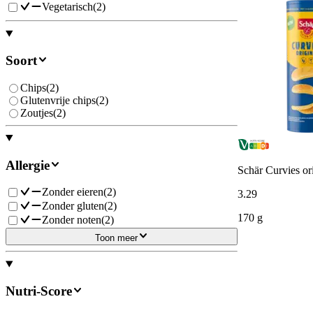
Vegetarisch
(
2
)
Soort
Chips
(
2
)
Glutenvrije chips
(
2
)
Zoutjes
(
2
)
Allergie
Schär Curvies ori
Zonder eieren
(
2
)
3
.
29
Zonder gluten
(
2
)
170 g
Zonder noten
(
2
)
Toon meer
Nutri-Score