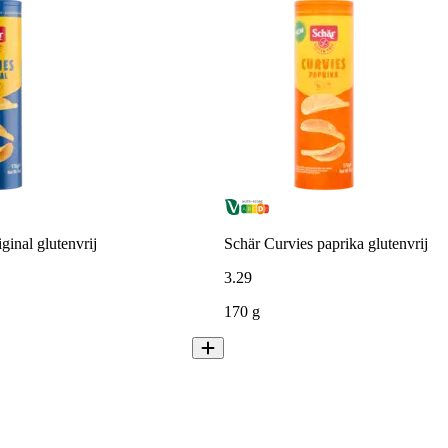
ginal glutenvrij
Schär Curvies paprika glutenvrij
3
.
29
170 g