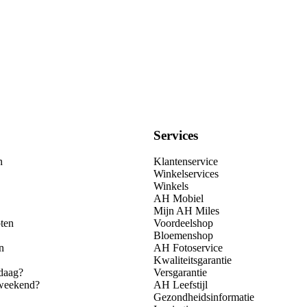
Services
n
Klantenservice
Winkelservices
Winkels
AH Mobiel
Mijn AH Miles
ten
Voordeelshop
Bloemenshop
n
AH Fotoservice
Kwaliteitsgarantie
daag?
Versgarantie
 weekend?
AH Leefstijl
Gezondheidsinformatie