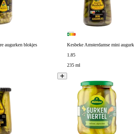
re augurken blokjes
Kesbeke Amsterdamse mini augur
1
.
85
235 ml