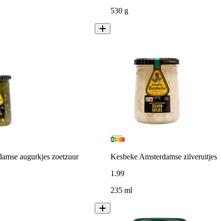
530 g
amse augurkjes zoetzuur
Kesbeke Amsterdamse zilveruitjes
1
.
99
235 ml