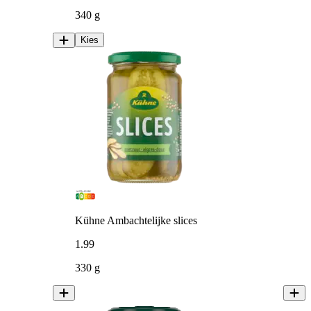
340 g
Kies
Kühne Ambachtelijke slices
1
.
99
330 g