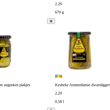
2
.
29
670 g
re augurken plakjes
Kesbeke Amsterdamse dwarsliggers
2
.
29
0,58 l