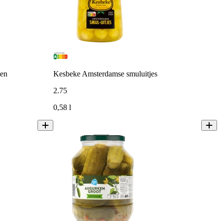
ken
Kesbeke Amsterdamse smuluitjes
2
.
75
0,58 l