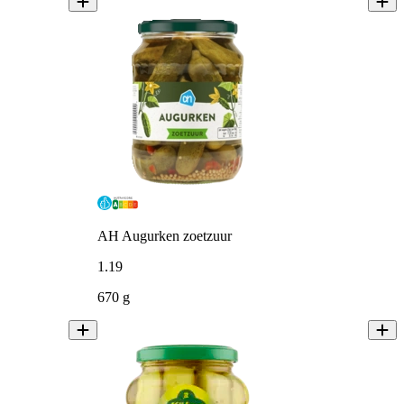
AH Augurken zoetzuur
1
.
19
670 g