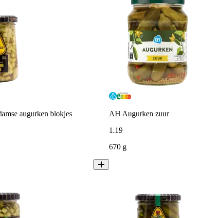
amse augurken blokjes
AH Augurken zuur
1
.
19
670 g