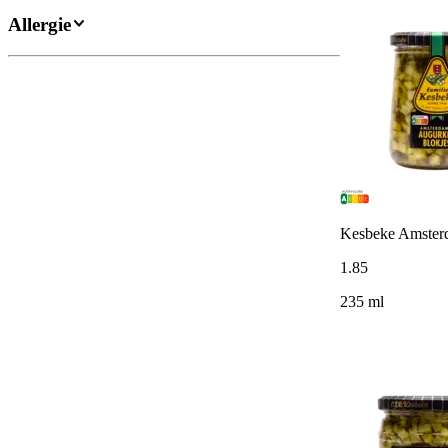
Allergie
Kesbeke Amsterd
1
.
85
235 ml