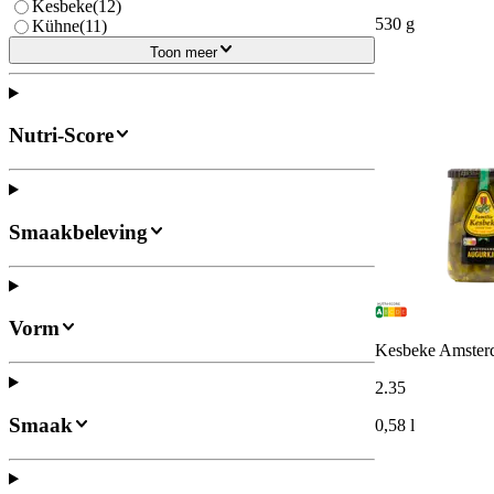
Kesbeke
(
12
)
530 g
Kühne
(
11
)
Toon meer
Nutri-Score
Smaakbeleving
Vorm
Kesbeke Amsterd
2
.
35
Smaak
0,58 l