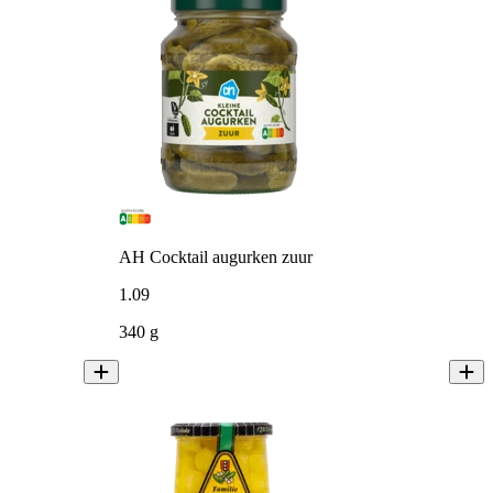
AH Cocktail augurken zuur
1
.
09
340 g