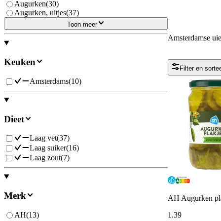
Augurken
(
30
)
Augurken, uitjes
(
37
)
Toon meer
Amsterdamse ui
Keuken
Filter en sorte
Amsterdams
(
10
)
Dieet
Laag vet
(
37
)
Laag suiker
(
16
)
Laag zout
(
7
)
Merk
AH Augurken pla
AH
(
13
)
1
.
39