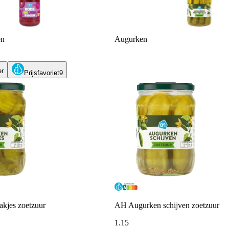
en
Augurken
er
Prijsfavoriet
9
kjes zoetzuur
AH Augurken schijven zoetzuur
1
.
15