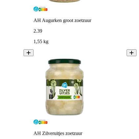
AH Augurken groot zoetzuur
2
.
39
1,55 kg
AH Zilveruitjes zoetzuur