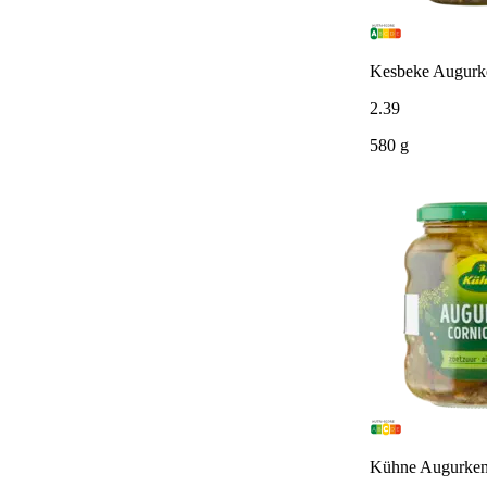
Kesbeke Augurke
2
.
39
580 g
Kühne Augurken