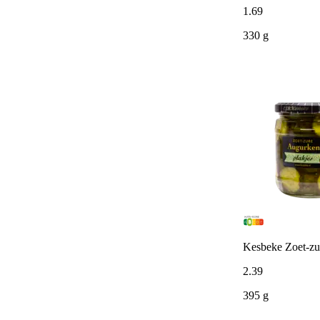
1
.
69
330 g
Kesbeke Zoet-zu
2
.
39
395 g