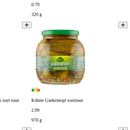
0
.
79
320 g
 zoet zuur
Kühne Gurkentopf zoetzuur
2
.
99
970 g