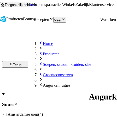
Ga naar hoofdinhoud
Ga naar zoeken
Win- en spaaracties
Winkels
Zakelijk
Klantenservice
Toegankelijkheid
Producten
Bonus
Recepten
Meer
Home
Producten
Soepen, sauzen, kruiden, olie
Terug
Groenteconserven
Augurken, uitjes
Augurke
Soort
Amsterdamse uien
(
4
)