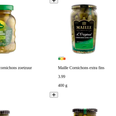
cornichons zoetzuur
Maille Cornichons extra fins
3
.
99
400 g