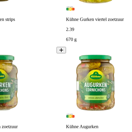
n strips
Kühne Gurken viertel zoetzuur
2
.
39
670 g
 zoetzuur
Kühne Augurken