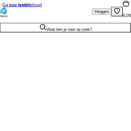
Ga naar hoofdinhoud
Ga naar zoeken
Inloggen
0.00
menu
Waar ben je naar op zoek?