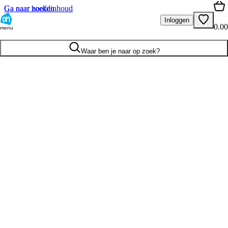
Ga naar hoofdinhoud
Ga naar zoeken
Inloggen
0.00
menu
Waar ben je naar op zoek?