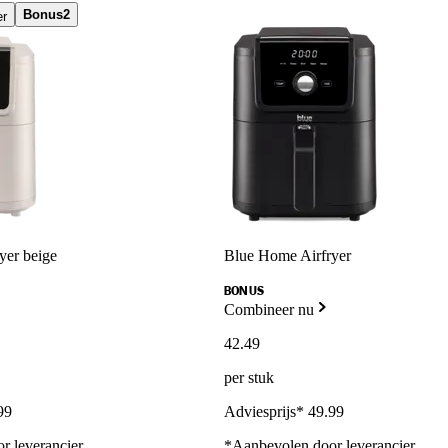
Bonus
2
er
yer beige
Blue Home Airfryer
BONUS
Combineer nu
42
.
49
per stuk
99
Adviesprijs* 49.99
r leverancier
*Aanbevolen door leverancier