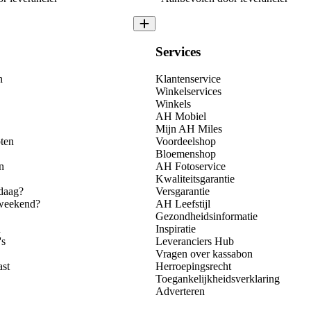
Services
n
Klantenservice
Winkelservices
Winkels
AH Mobiel
Mijn AH Miles
ten
Voordeelshop
Bloemenshop
n
AH Fotoservice
Kwaliteitsgarantie
daag?
Versgarantie
 weekend?
AH Leefstijl
Gezondheidsinformatie
n
Inspiratie
's
Leveranciers Hub
Vragen over kassabon
ast
Herroepingsrecht
Toegankelijkheidsverklaring
Adverteren