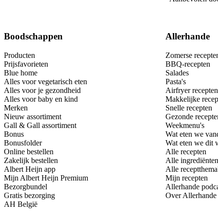
Boodschappen
Allerhande
Producten
Zomerse recepte
Prijsfavorieten
BBQ-recepten
Blue home
Salades
Alles voor vegetarisch eten
Pasta's
Alles voor je gezondheid
Airfryer recepten
Alles voor baby en kind
Makkelijke recep
Merken
Snelle recepten
Nieuw assortiment
Gezonde recepte
Gall & Gall assortiment
Weekmenu's
Bonus
Wat eten we van
Bonusfolder
Wat eten we dit
Online bestellen
Alle recepten
Zakelijk bestellen
Alle ingrediënte
Albert Heijn app
Alle receptthema
Mijn Albert Heijn Premium
Mijn recepten
Bezorgbundel
Allerhande podc
Gratis bezorging
Over Allerhande
AH België