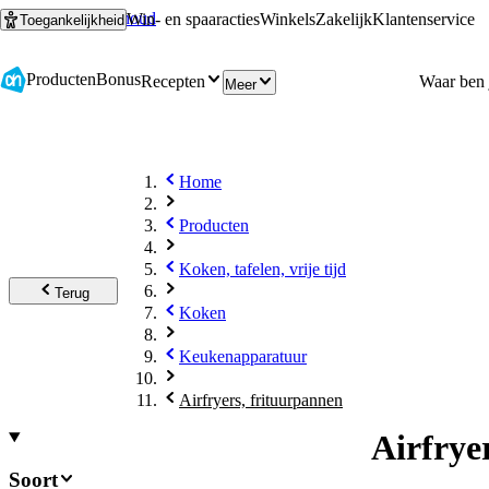
Ga naar hoofdinhoud
Ga naar zoeken
Win- en spaaracties
Winkels
Zakelijk
Klantenservice
Toegankelijkheid
Producten
Bonus
Recepten
Meer
Home
Producten
Koken, tafelen, vrije tijd
Terug
Koken
Keukenapparatuur
Airfryers, frituurpannen
Airfrye
Soort