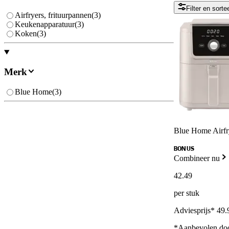
Filter en sorte
Airfryers, frituurpannen
(
3
)
Keukenapparatuur
(
3
)
Koken
(
3
)
Merk
Blue Home
(
3
)
Blue Home Airfr
BONUS
Combineer nu
42
.
49
per stuk
Adviesprijs* 49.
*Aanbevolen doo