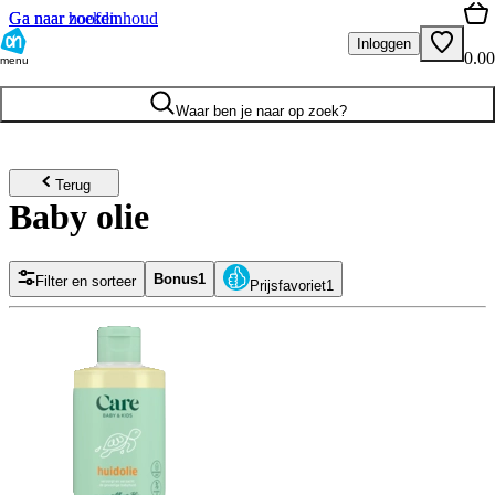
Ga naar hoofdinhoud
Ga naar zoeken
Inloggen
0.00
menu
Waar ben je naar op zoek?
Terug
Baby olie
Bonus
1
Filter en sorteer
Prijsfavoriet
1