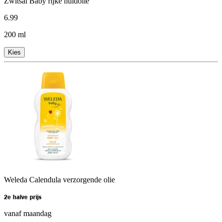
Zwitsal Baby rijke huidolie
6
.
99
200 ml
Kies
Weleda Calendula verzorgende olie
2e halve prijs
vanaf maandag