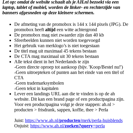
Let op: omdat de website schaalt als je AH.nl bezoekt via een
laptop, tablet of mobiel, worden de linker- en rechterzijde van
banners afgesneden op deze kleinere schermen.
De afmeting van de promobox is 144 x 144 pixels (JPG). De
promobox heeft
altijd
een witte achtergrond
De promobox mag niet zwaarder zijn dan 40 kb
Sfeerbeelden kunnen niet worden toegevoegd
Het gebruik van merklogo’s is niet toegestaan
De titel mag uit maximaal 45 tekens bestaan
De CTA mag maximaal uit 30 tekens bestaan
Alle tekst dient in het Nederlands te zijn
-Geen directe oproep tot aankoop (bijv. 'Koop/Bestel nu!')
-Geen uitroepteken of punten aan het einde van een titel of
CTA
-Geen trademarksymbolen
-Geen tekst in kapitalen
Lever een landings URL aan die te vinden is op de ah
website. Dit kan een brand page of een productpagina zijn.
Voor een productpagina volgt je deze stappen: ah.nl >
producten > frisdrank, sappen, koffie, thee > Perla
Juist:
https://www.ah.nl/
producten
/merk/perla-huisblends
Onjuist:
https://www.ah.nl/
zoeken?query
=perla