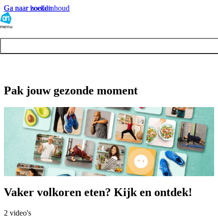
Ga naar hoofdinhoud
Ga naar zoeken
menu
Pak jouw gezonde moment
Vaker volkoren eten? Kijk en ontdek!
2
video's