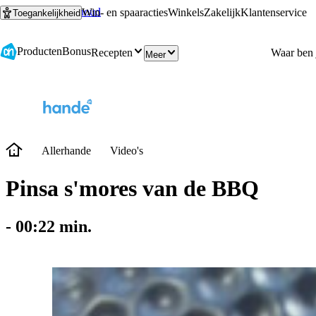
Ga naar hoofdinhoud
Ga naar zoeken
Win- en spaaracties
Winkels
Zakelijk
Klantenservice
Toegankelijkheid
Producten
Bonus
Recepten
Meer
Allerhande
Video's
Pinsa s'mores van de BBQ​
-
00:22
min.