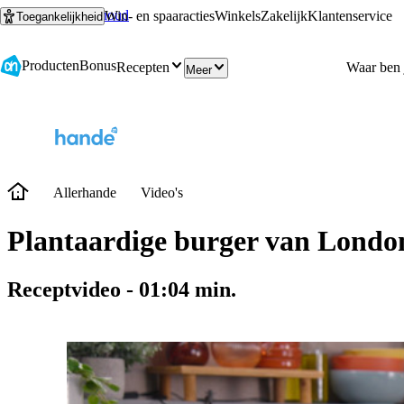
Ga naar hoofdinhoud
Ga naar zoeken
Win- en spaaracties
Winkels
Zakelijk
Klantenservice
Toegankelijkheid
Producten
Bonus
Recepten
Meer
Allerhande
Video's
Plantaardige burger van Londo
Receptvideo
-
01:04
min.