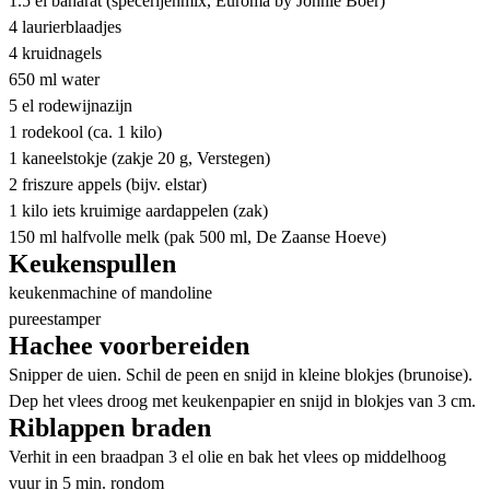
1.5 el baharat (specerijenmix, Euroma by Jonnie Boer)
4 laurierblaadjes
4 kruidnagels
650 ml water
5 el rodewijnazijn
1 rodekool (ca. 1 kilo)
1 kaneelstokje (zakje 20 g, Verstegen)
2 friszure appels (bijv. elstar)
1 kilo iets kruimige aardappelen (zak)
150 ml halfvolle melk (pak 500 ml, De Zaanse Hoeve)
Keukenspullen
keukenmachine of mandoline
pureestamper
Hachee voorbereiden
Snipper de uien. Schil de peen en snijd in kleine blokjes (brunoise).
Dep het vlees droog met keukenpapier en snijd in blokjes van 3 cm.
Riblappen braden
Verhit in een braadpan 3 el olie en bak het vlees op middelhoog
vuur in 5 min. rondom