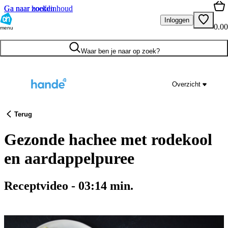
Ga naar hoofdinhoud
Ga naar zoeken
Inloggen
0.00
menu
Waar ben je naar op zoek?
Overzicht
Terug
Gezonde hachee met rodekool
en aardappelpuree
Receptvideo
-
03:14
min.