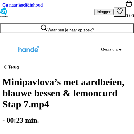
Ga naar hoofdinhoud
Ga naar zoeken
Inloggen
0.00
menu
Waar ben je naar op zoek?
Overzicht
Terug
Minipavlova’s met aardbeien,
blauwe bessen & lemoncurd
Stap 7.mp4
-
00:23
min.