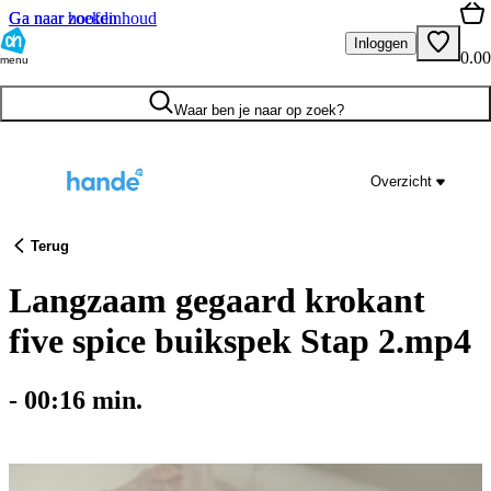
Ga naar hoofdinhoud
Ga naar zoeken
Inloggen
0.00
menu
Waar ben je naar op zoek?
Overzicht
Terug
Langzaam gegaard krokant
five spice buikspek Stap 2.mp4
-
00:16
min.