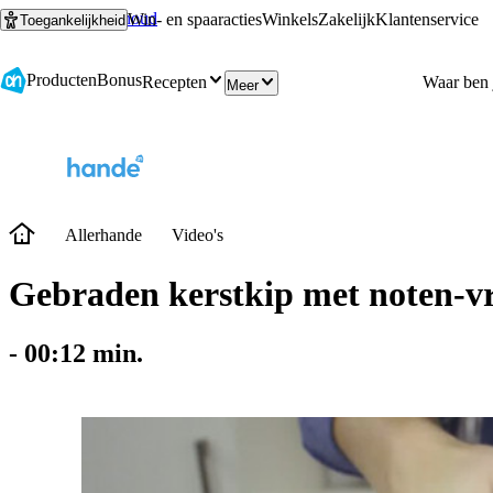
Ga naar hoofdinhoud
Ga naar zoeken
Win- en spaaracties
Winkels
Zakelijk
Klantenservice
Toegankelijkheid
Producten
Bonus
Recepten
Meer
Allerhande
Video's
Gebraden kerstkip met noten-v
-
00:12
min.