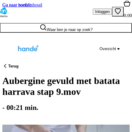
Ga naar hoofdinhoud
Ga naar zoeken
Inloggen
0.00
menu
Waar ben je naar op zoek?
Overzicht
Terug
Aubergine gevuld met batata
harrava stap 9.mov
-
00:21
min.