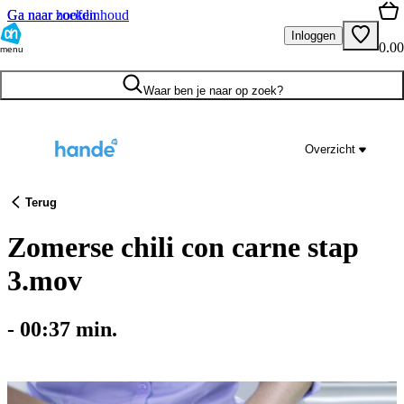
Ga naar hoofdinhoud
Ga naar zoeken
Inloggen
0.00
menu
Waar ben je naar op zoek?
Overzicht
Terug
Zomerse chili con carne stap
3.mov
-
00:37
min.