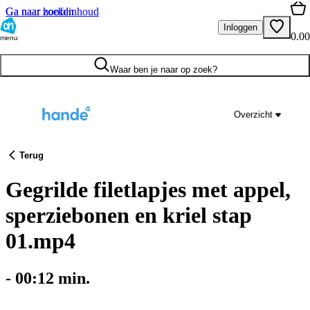
Ga naar hoofdinhoud
Ga naar zoeken
Inloggen
0.00
menu
Waar ben je naar op zoek?
Overzicht
Terug
Gegrilde filetlapjes met appel,
sperziebonen en kriel stap
01.mp4
-
00:12
min.