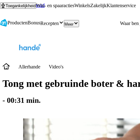
Ga naar hoofdinhoud
Ga naar zoeken
Win- en spaaracties
Winkels
Zakelijk
Klantenservice
Toegankelijkheid
Producten
Bonus
Recepten
Meer
Allerhande
Video's
Tong met gebruinde boter & har
-
00:31
min.