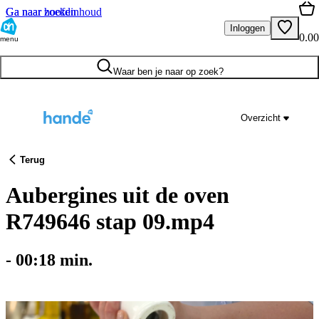
Ga naar hoofdinhoud
Ga naar zoeken
Inloggen
0.00
menu
Waar ben je naar op zoek?
Overzicht
Terug
Aubergines uit de oven
R749646 stap 09.mp4
-
00:18
min.