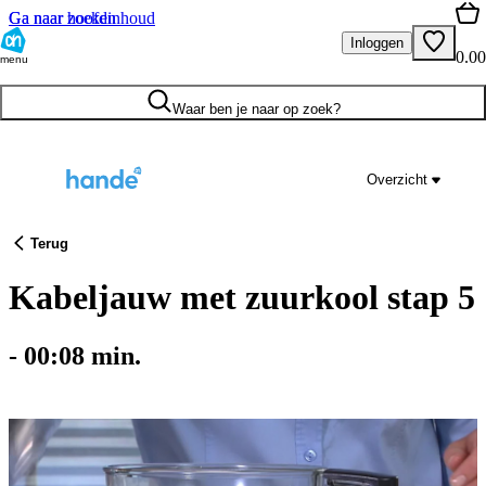
Ga naar hoofdinhoud
Ga naar zoeken
Inloggen
0.00
menu
Waar ben je naar op zoek?
Overzicht
Terug
Kabeljauw met zuurkool stap 5
-
00:08
min.