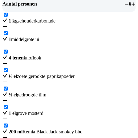
Aantal personen
6
1
kg
schouderkarbonade
1
middelgrote ui
4
tenen
knoflook
½
el
zoete gerookte-paprikapoeder
½
el
gedroogde tijm
1
el
grove mosterd
200
ml
Remia Black Jack smokey bbq