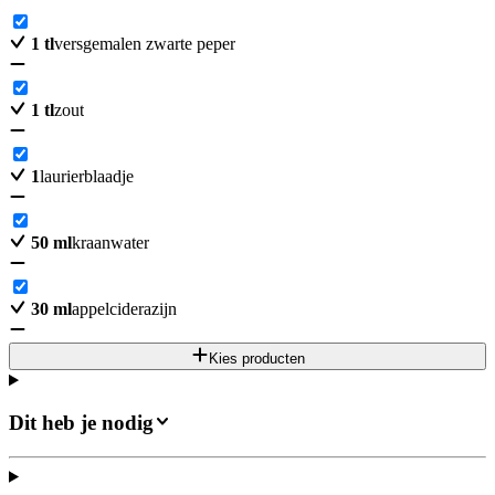
1
tl
versgemalen zwarte peper
1
tl
zout
1
laurierblaadje
50
ml
kraanwater
30
ml
appelciderazijn
Kies producten
Dit heb je nodig