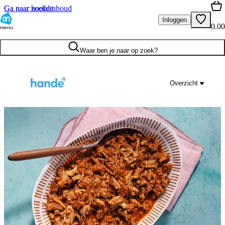
Ga naar hoofdinhoud
Ga naar zoeken
Inloggen
0.00
menu
Waar ben je naar op zoek?
Overzicht