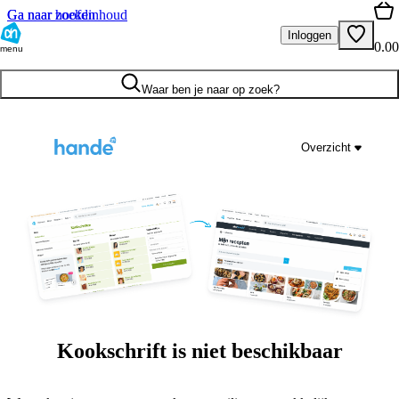
Ga naar hoofdinhoud
Ga naar zoeken
Inloggen
0.00
menu
Waar ben je naar op zoek?
Overzicht
Kookschrift is niet beschikbaar