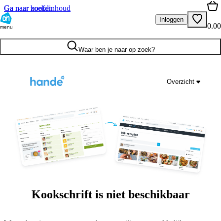
Ga naar hoofdinhoud
Ga naar zoeken
Inloggen
0.00
menu
Waar ben je naar op zoek?
Overzicht
Kookschrift is niet beschikbaar